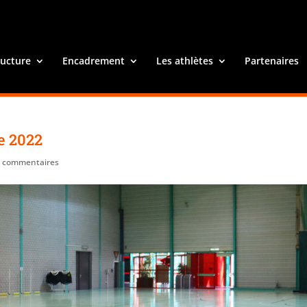
ructure
Encadrement
Les athlètes
Partenaires
e 2022
0 commentaires