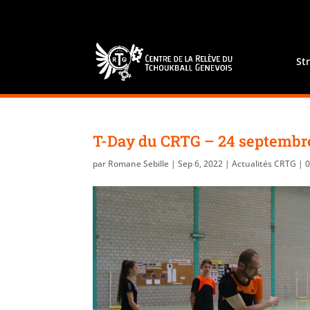
St
T-Day du CRTG – 24 septembr
par
Romane Sebille
|
Sep 6, 2022
|
Actualités CRTG
|