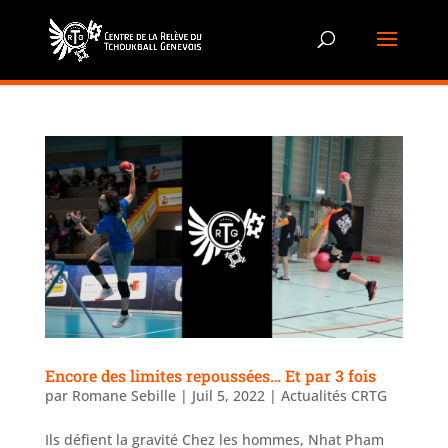
Encore des limites repoussées… Et par 3 fois
par
Romane Sebille
|
Juil 5, 2022
|
Actualités CRTG
Ils défient la gravité Chez les hommes, Nhat Pham