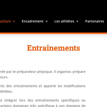
ructure
Encadrement
Les athlètes
Partenaires
Entraînements
née par le préparateur physique. Il organise, prépare
neurs.
nts des entrainements et apporte les modifications
thlètes.
 à intégrer lors des entraînements spécifiques ou
 certains domaines très spécifique à son domaine de