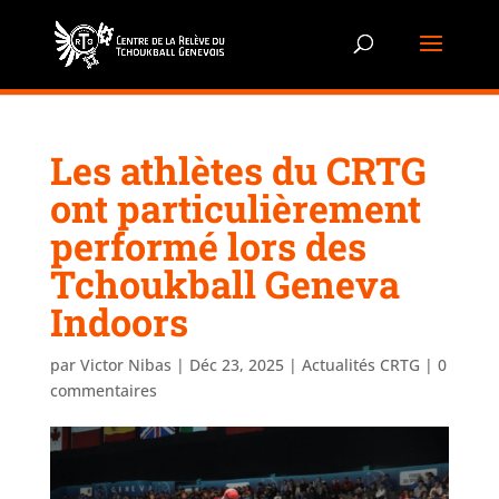
Les athlètes du CRTG
ont particulièrement
performé lors des
Tchoukball Geneva
Indoors
par
Victor Nibas
|
Déc 23, 2025
|
Actualités CRTG
|
0
commentaires